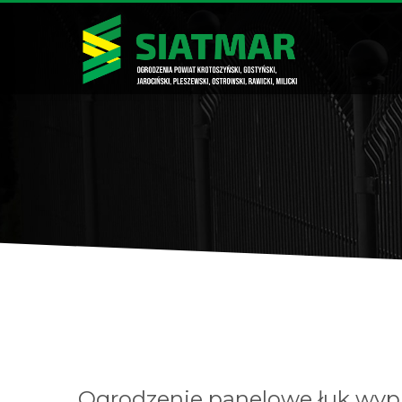
Ogrodzenie panelowe łuk wyp