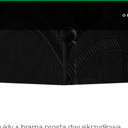
O 
ukły + brama prosta dwuskrzydłowa