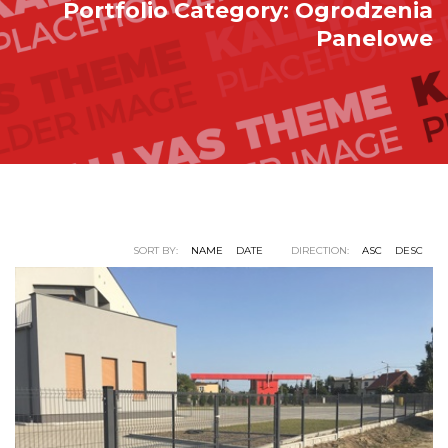
Portfolio Category:
Ogrodzenia
Panelowe
SORT BY:
NAME
DATE
DIRECTION:
ASC
DESC