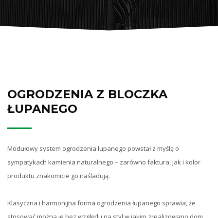
OGRODZENIA Z BLOCZKA
ŁUPANEGO
Modułowy system ogrodzenia łupanego powstał z myślą o
sympatykach kamienia naturalnego – zarówno faktura, jak i kolor
produktu znakomicie go naśladują.
Klasyczna i harmonijna forma ogrodzenia łupanego sprawia, że
stosować można je bez względu na styl w jakim zrealizowano dom,